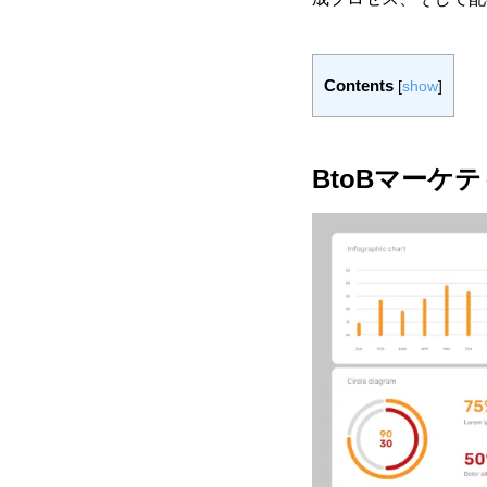
Contents
[
show
]
BtoBマー