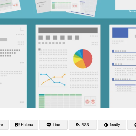
re
Hatena
Line
RSS
feedly