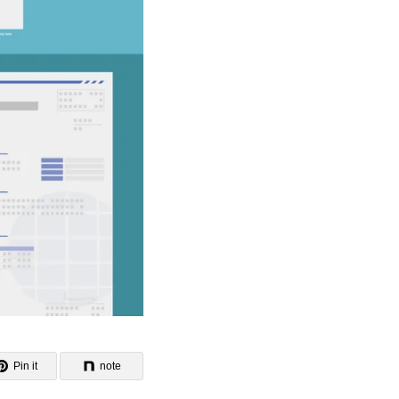
Pin it
note