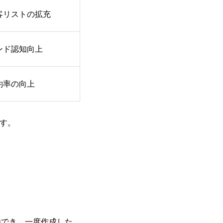
客リストの拡充
ンド認知向上
約率の向上
す。
待でき、一度作成した