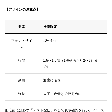
【デザインの注意点】
要素
推奨設定
フォントサイ
12〜14px
ズ
行間
1.5〜1.8倍（1段落あたり2〜3行ま
で）
余白
適度に確保
強調
太字・色分けで控えめに
配信前には必ず「テスト配信」をして表示確認を行い、PC・ス