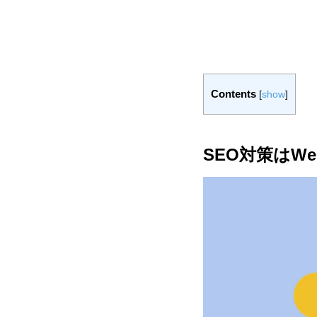
Contents
[
show
]
SEO対策はW