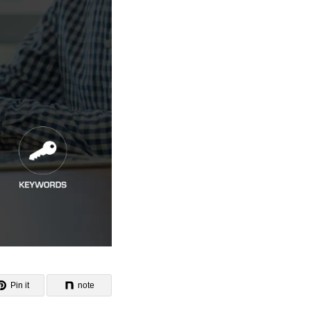
Pin it
note