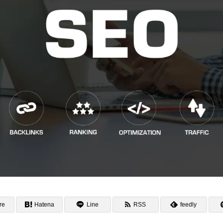
re
Hatena
Line
RSS
feedly