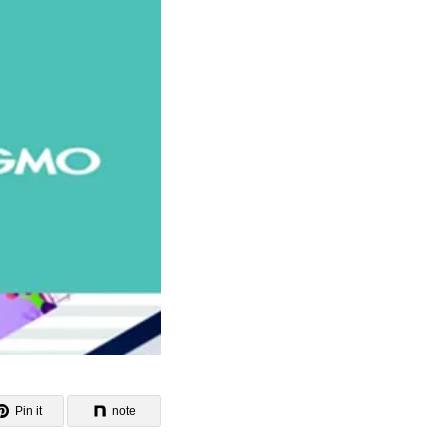
Pin it
note