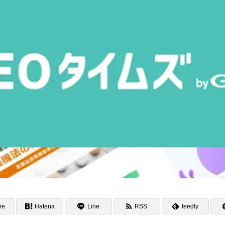
re
Hatena
Line
RSS
feedly