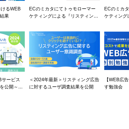
おけるWEB
ECのミカタにてトゥモローマー
ECのミカ
結果
ケティングによる『リスティング
ケティング
広告に対する意識調査』が掲載さ
ィング調査
れました
oBサービス
＜2024年最新＞リスティング広告
【WEB広
を公開～Bt
に対するユーザ調査結果を公開
す勉強会
インよりもオ
す人の割合
グ対策が重