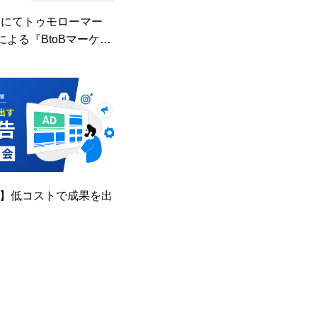
タにてトゥモローマー
による『BtoBマーケテ
』が掲載されました
告】低コストで成果を出