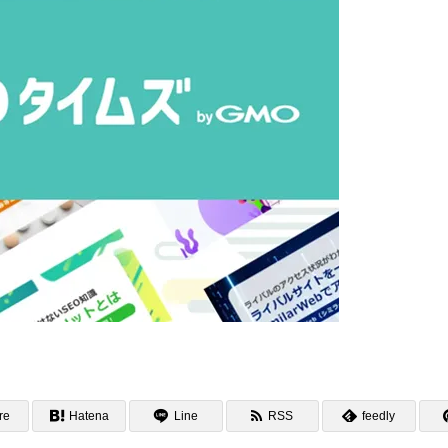
re
Hatena
Line
RSS
feedly