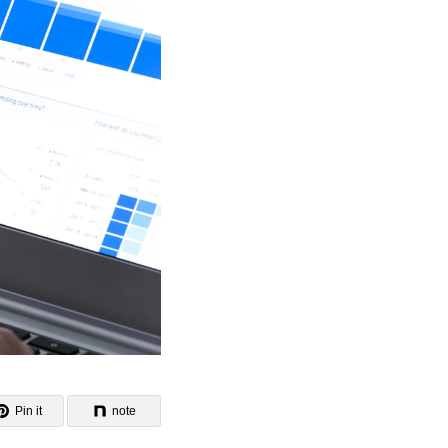
Pin it
note