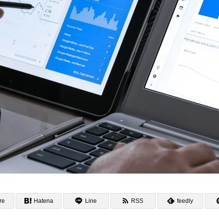
re
Hatena
Line
RSS
feedly