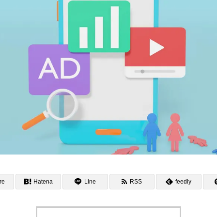
re
Hatena
Line
RSS
feedly