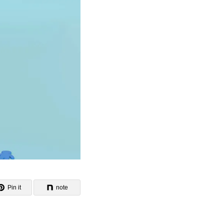
Pin it
note