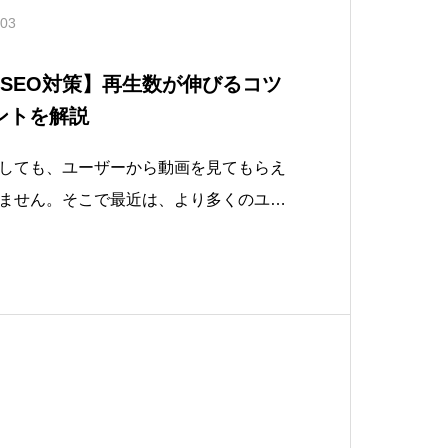
.03
最新SEO対策】再生数が伸びるコツ
ントを解説
投稿しても、ユーザーから動画を見てもらえ
ません。そこで最近は、より多くのユー
ために、YouTubeでもSEO施策が重要
しかし、SEOは専門的というイメージが
ばいいのか分からない人