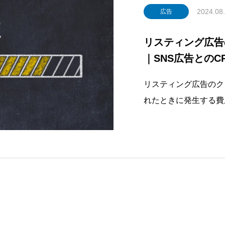
2024.08
広告
リスティング広告
｜SNS広告とのC
リスティング広告のク
れたときに発生する費
「広告ランク」によっ
決定します。仕組みを
を抑えられます。しか
者